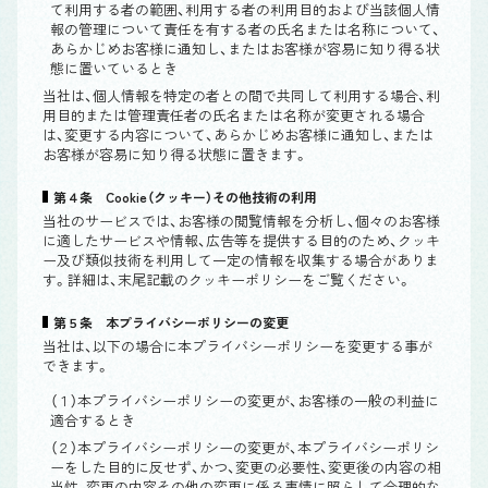
て利用する者の範囲、利用する者の利用目的および当該個人情
報の管理について責任を有する者の氏名または名称について、
あらかじめお客様に通知し、またはお客様が容易に知り得る状
態に置いているとき
当社は、個人情報を特定の者との間で共同して利用する場合、利
用目的または管理責任者の氏名または名称が変更される場合
は、変更する内容について、あらかじめお客様に通知し、または
お客様が容易に知り得る状態に置きます。
第４条 Cookie（クッキー）その他技術の利用
当社のサービスでは、お客様の閲覧情報を分析し、個々のお客様
に適したサービスや情報、広告等を提供する目的のため、クッキ
ー及び類似技術を利用して一定の情報を収集する場合がありま
す。詳細は、末尾記載のクッキーポリシーをご覧ください。
第５条 本プライバシーポリシーの変更
当社は、以下の場合に本プライバシーポリシーを変更する事が
できます。
（１）本プライバシーポリシーの変更が、お客様の一般の利益に
適合するとき
（２）本プライバシーポリシーの変更が、本プライバシーポリシ
ーをした目的に反せず、かつ、変更の必要性、変更後の内容の相
当性、変更の内容その他の変更に係る事情に照らして合理的な