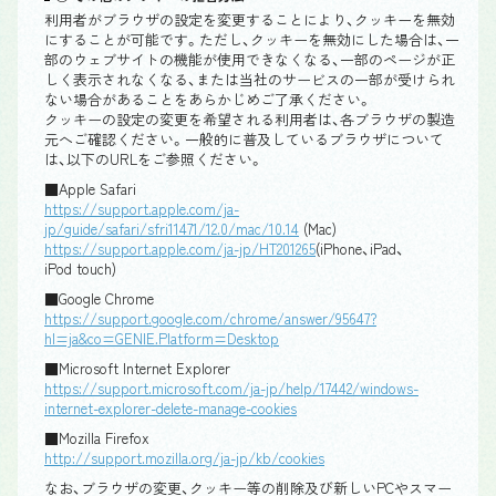
利用者がブラウザの設定を変更することにより、クッキーを無効
にすることが可能です。ただし、クッキーを無効にした場合は、一
部のウェブサイトの機能が使用できなくなる、一部のページが正
しく表示されなくなる、または当社のサービスの一部が受けられ
ない場合があることをあらかじめご了承ください。
クッキーの設定の変更を希望される利用者は、各ブラウザの製造
元へご確認ください。一般的に普及しているブラウザについて
は、以下のURLをご参照ください。
■Apple Safari
https://support.apple.com/ja-
jp/guide/safari/sfri11471/12.0/mac/10.14
(Mac)
https://support.apple.com/ja-jp/HT201265
(iPhone、iPad、
iPod touch)
■Google Chrome
https://support.google.com/chrome/answer/95647?
hl=ja&co=GENIE.Platform=Desktop
■Microsoft Internet Explorer
https://support.microsoft.com/ja-jp/help/17442/windows-
internet-explorer-delete-manage-cookies
■Mozilla Firefox
http://support.mozilla.org/ja-jp/kb/cookies
なお、ブラウザの変更、クッキー等の削除及び新しいPCやスマー