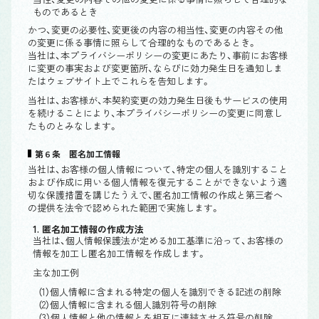
ものであるとき
かつ、変更の必要性、変更後の内容の相当性、変更の内容その他
の変更に係る事情に照らして合理的なものであるとき。
当社は、本プライバシーポリシーの変更にあたり、事前にお客様
に変更の事実および変更箇所、ならびに効力発生日を通知しま
たはウェブサイト上でこれらを告知します。
当社は、お客様が、本契約変更の効力発生日後もサービスの使用
を続けることにより、本プライバシーポリシーの変更に同意し
たものとみなします。
第６条 匿名加工情報
当社は、お客様の個人情報について、特定の個人を識別すること
および作成に用いる個人情報を復元することができないよう適
切な保護措置を講じたうえで、匿名加工情報の作成と第三者へ
の提供を法令で認められた範囲で実施します。
1. 匿名加工情報の作成方法
当社は、個人情報保護法が定める加工基準に沿って、お客様の
情報を加工し匿名加工情報を作成します。
主な加工例
（1）個人情報に含まれる特定の個人を識別できる記述の削除
（2）個人情報に含まれる個人識別符号の削除
（3）個人情報と他の情報とを相互に連結させる符号の削除