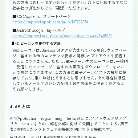
めの方法は各社へお問い合わせください。以下に記載する主な会
社各社のURLからでもご確認いただけます。
■iOS：Apple Inc. サポートページ
https://support.apple.com/ja-jp/HT202074
■Android：Google Play ヘルプ
https://support.google.com/googleplay/answer/3405269
⑤ ビーコンを拒否する方法
Webビーコンは、JavaScriptタグが含まれている場合、ウェブペー
ジに含まれる他のコンテンツ要求と同様、オプトアウトや拒否す
ることはできません。ただし、電子メール内のビーコンは、一般的
に受信したメッセージに含まれる画像をダウンロードしないこ
とで無効にできますが、この方法は電子メールソフトの機能に依
存しており、常に無効化できるとは限りません。その場合は購読
しているメールマガジンの配信手続き自体をご停止くださるよ
うお願いします。
4. APIとは
API（Application Programming Interface）とは、ソフトウェアやアプ
リケーションなどの一部を外部に向けて公開することにより、第三
者が開発したソフトウェアの機能を利用できる機能です。
当社のサービスは、動画情報などを取得するために