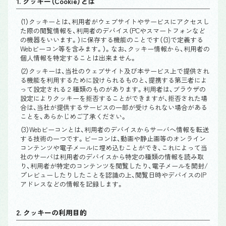
1. クッキー（Cookie）とは
（1）クッキーとは、利用者がウェブサイトやサービスにアクセスし
た際の閲覧情報を、利用者のデバイス（PCやスマートフォンなど
の機器をいいます。）に保存する機能のことです（（3)で定義する
Webビーコン等を含みます。）。なお、クッキー情報から、利用者の
個人情報を特定することは出来ません。
（2）クッキーは、当社のウェブサイト及び本サービス上で提供され
る機能を利用するために設けられるものと、提携する第三者によ
って設定される２種類のものがあります。利用者は、ブラウザの
設定によりクッキーを拒否することができますが、拒否された場
合は、当社が提供するサービスの一部が受けられない場合がある
ことを、あらかじめご了承ください。
（3）Webビーコンとは、利用者のデバイスからサーバへ情報を転送
する技術の一つです。ビーコンは、動画や静止画等のオンライン
コンテンツや電子メールに埋め込むことができ、これによって当
社のサーバは利用者のデバイスから特定の種類の情報を読み取
り、利用者が特定のコンテンツを閲覧したり、電子メールを開封/
プレビューしたりしたことを認識の上、閲覧日時やデバイスのIP
アドレスなどの情報を記録します。
2. クッキーの利用目的