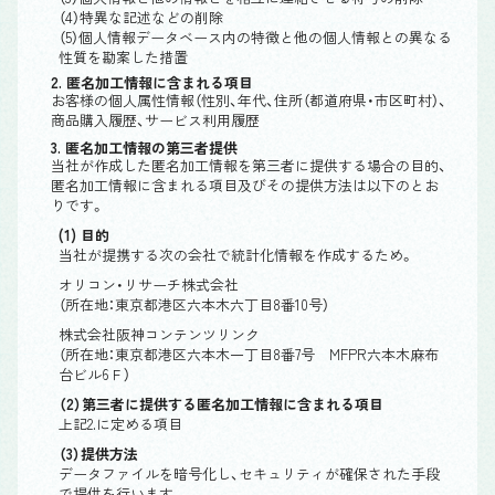
（4）特異な記述などの削除
（5）個人情報データベース内の特徴と他の個人情報との異なる
性質を勘案した措置
2. 匿名加工情報に含まれる項目
お客様の個人属性情報（性別、年代、住所（都道府県・市区町村）、
商品購入履歴、サービス利用履歴
3. 匿名加工情報の第三者提供
当社が作成した匿名加工情報を第三者に提供する場合の目的、
匿名加工情報に含まれる項目及びその提供方法は以下のとお
りです。
(1) 目的
当社が提携する次の会社で統計化情報を作成するため。
オリコン・リサーチ株式会社
（所在地：東京都港区六本木六丁目8番10号）
株式会社阪神コンテンツリンク
（所在地：東京都港区六本木一丁目8番7号 MFPR六本木麻布
台ビル6Ｆ）
（2）第三者に提供する匿名加工情報に含まれる項目
上記2.に定める項目
（3）提供方法
データファイルを暗号化し、セキュリティが確保された手段
で提供を行います。