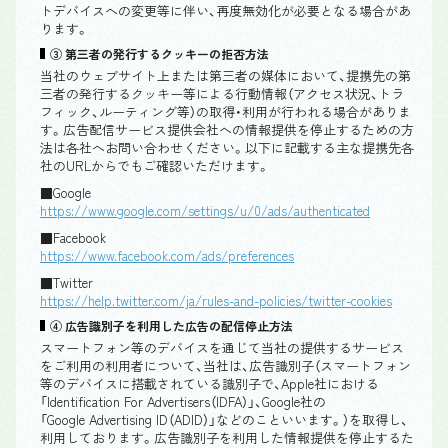
トデバイスへの変更等に伴い、再度無効化が必要となる場合があ
ります。
③ 第三者の発行するクッキーの拒否方法
当社のウェブサイト上または第三者の媒体において、提携先の第
三者の発行するクッキー等による行動情報（アクセス状況、トラ
フィック、ルーティング等）の取得・利用が行われる場合がありま
す。広告配信サービス提供会社への情報提供を停止するための方
法は各社へお問い合わせください。以下に記載する主な提携先各
社のURLからでもご確認いただけます。
■Google
https://www.google.com/settings/u/0/ads/authenticated
■Facebook
https://www.facebook.com/ads/preferences
■Twitter
https://help.twitter.com/ja/rules-and-policies/twitter-cookies
④ 広告識別子を利用した広告の配信停止方法
スマートフォン等のデバイスを通じて当社の提供するサービス
をご利用の利用者について、当社は、広告識別子（スマートフォン
等のデバイスに搭載されている識別子で、Apple社における
「Identification For Advertisers（IDFA）」、Google社の
「Google Advertising ID（ADID）」などのこといいます。）を取得し、
利用しております。広告識別子を利用した情報提供を停止するた