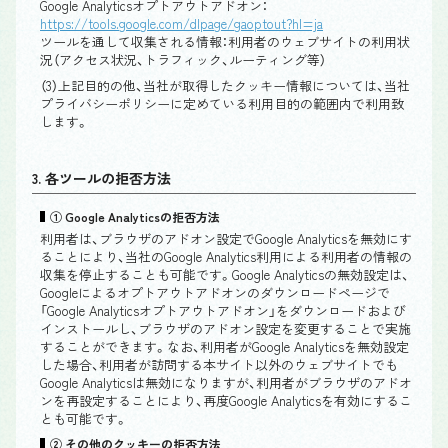
Google Analyticsオプトアウトアドオン：
https://tools.google.com/dlpage/gaoptout?hl=ja
ツールを通して収集される情報：利用者のウェブサイトの利用状
況（アクセス状況、トラフィック、ルーティング等）
（3）上記目的の他、当社が取得したクッキー情報については、当社
プライバシーポリシーに定めている利用目的の範囲内で利用致
します。
3. 各ツールの拒否方法
① Google Analyticsの拒否方法
利用者は、ブラウザのアドオン設定でGoogle Analyticsを無効にす
ることにより、当社のGoogle Analytics利用による利用者の情報の
収集を停止することも可能です。Google Analyticsの無効設定は、
Googleによるオプトアウトアドオンのダウンロードページで
「Google Analyticsオプトアウトアドオン」をダウンロードおよび
インストールし、ブラウザのアドオン設定を変更することで実施
することができます。なお、利用者がGoogle Analyticsを無効設定
した場合、利用者が訪問する本サイト以外のウェブサイトでも
Google Analyticsは無効になりますが、利用者がブラウザのアドオ
ンを再設定することにより、再度Google Analyticsを有効にするこ
とも可能です。
② その他のクッキーの拒否方法