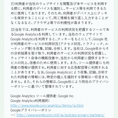
（1）利用者が当社のウェブサイトを閲覧及び本サービスを利用す
る際に、利用者のデバイスを識別し、サービス等を利用できるた
めに使用しております。そのため、利用者がデバイス上にクッキ
ーを保存することによって、同じ情報を繰り返し入力することが
なくなるなど、ブラウザ上等での利便性が高まります。
（2）当社では、利用者のサービスの利用状況を把握するツールであ
るGoogle Analyticsを利用しています。当社のウェブサイトで
Google Analyticsを利用すると、クッキーをもとにして、Google 社
が利用者のサービスの利用状況（アクセス状況、トラフィック、ル
ーティング等）を収集、記録、分析します。当社は、Google社からそ
の分析結果を受け取り、利用者のサービスの利用状況を把握し、
ウェブサイト自体の機能改善や、当社から利用者に提供するサー
ビスの向上、改善のために使用します。また、ツール提供者にも利
用者の情報が提供され、利用者に対する広告配信等に利用される
ことがあります。なお、Google Analyticsにより収集、記録、分析さ
れた利用者の情報には、特定の個人を識別する情報は一切含まれ
ません。また、それらの情報は、Google社により同社のプライバシ
ーポリシーに基づいて管理されています。
Google Analytics ツール提供者: Google Inc.
Google Analytics利用規約：
http://www.google.com/analytics/terms/jp.html
Googleプライバシーポリシ
ー：
http://www.google.com/intl/ja/policies/privacy/partners/