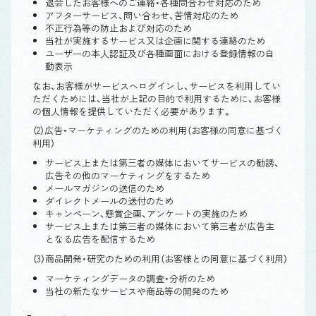
退会したお客様へのご連絡・各種問合わせ対応のため
アフターサービス、問い合わせ、苦情対応のため
不正行為等の防止および対応のため
当社が実施するサービス又は企画に関する連絡のため
ユーザーの本人認証及び各種画面における登録情報の自
動表示
なお、お客様がサービスへログインし、サービスを利用してい
ただくためには、当社が上記の目的で利用するために、お客様
の個人情報を提供していただく必要があります。
（2）広告・マーケティングのための利用（お客様の同意に基づく
利用）
サービス上または第三者の媒体においてサービスの勧誘、
広告その他のマーケティングをするため
メールマガジンの送信のため
ダイレクトメールの送付のため
キャンペーン、懸賞企画、アンケートの実施のため
サービス上または第三者の媒体において第三者が広告主
となる広告を配信するため
（3）商品開発・研究のための利用（お客様との同意に基づく利用）
マーケティングデータの調査・分析のため
当社の新たなサービスや商品等の開発のため