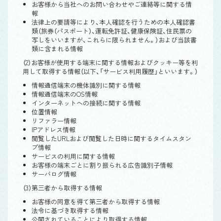
お客様から当社へのお問い合わせやご連絡等に関する情
報
法律上の要請等により、本人確認を行うための本人確認書
類（旅券（パスポート）、運転免許証、健康保険証、住民票の
写しをいいますが、これらに限られません。）および当該書
類に含まれる情報
（2）お客様が使用する端末に関する情報およびクッキー等を利
用して取得する情報（以下、「サービス利用履歴」といいます。）
情報通信端末の機体識別に関する情報
情報通信端末のOS情報
インターネットへの接続に関する情報
位置情報
リファラー情報
IPアドレス情報
閲覧したURLおよび閲覧した日時に関するタイムスタン
プ情報
サービスの利用に関する情報
お客様の端末ごとに割り振られる広告識別子情報
サーバログ情報
（3）第三者から取得する情報
お客様の同意を得て第三者から取得する情報
法令に基づき取得する情報
公開されていることにより取得する情報