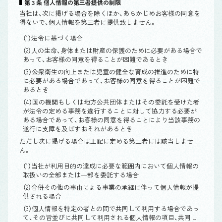
第３条 個人情報の第三者提供の制限
当社は、次に掲げる場合を除くほか、あらかじめお客様の同意を
得ないで、個人情報を第三者に提供致しません。
（1）法令に基づく場合
（2）人の生命、身体または財産の保護のために必要がある場合で
あって、お客様の同意を得ることが困難であるとき
（3）公衆衛生の向上または児童の健全な育成の推進のために特
に必要がある場合であって、お客様の同意を得ることが困難で
あるとき
（4）国の機関もしくは地方公共団体またはその委託を受けた者
が法令の定める事務を遂行することに対して協力する必要が
ある場合であって、お客様の同意を得ることにより当該事務の
遂行に支障を及ぼすおそれがあるとき
ただし次に掲げる場合は上記に定める第三者には該当しませ
ん。
（1）当社が利用目的の達成に必要な範囲内において個人情報の
取扱いの全部または一部を委託する場合
（2）合併その他の事由による事業の承継に伴って個人情報が提
供される場合
（3）個人情報を特定の者との間で共同して利用する場合であっ
て、その旨並びに共同して利用される個人情報の項目、共同し